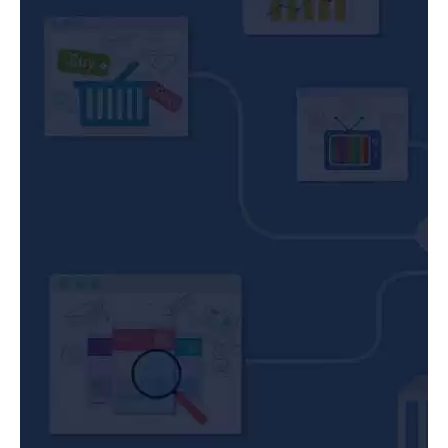
και προϊόντων, μέχρι δημιουργία eshop με χιλιάδες
διαφορετικούς κωδικούς προϊόντων.
Όποιες και να είναι οι δικές δυσκολίες εμείς στο
Κέντρο Διαφήμισης μπορούμε να δημιουργήσουμε
την κατάλληλη λύση για να το πουλήσετε και να
προωθήσετε αξιόπιστα τα προϊόντα σας στο internet.Η
εφαρμογή για τη δημιουργία eshop που
χρησιμοποιούμε είναι απλή στη χρήση της ώστε να
μπορείτε να καταχωρήσετε και να διαχειρίζεστε πολύ
εύκολα τα προϊόντα σας και να ελέγχετε τις
παραγγελίες σας.
Δείτε το ως μελλοντική επένδυση.
Η δημιουργία ενός αξιόπιστου ηλεκτρονικού
καταστήματος είναι για εσάς είναι το πρώτο βήμα που
θα κάνετε στη συνεργασίας μας. Στο Κέντρο