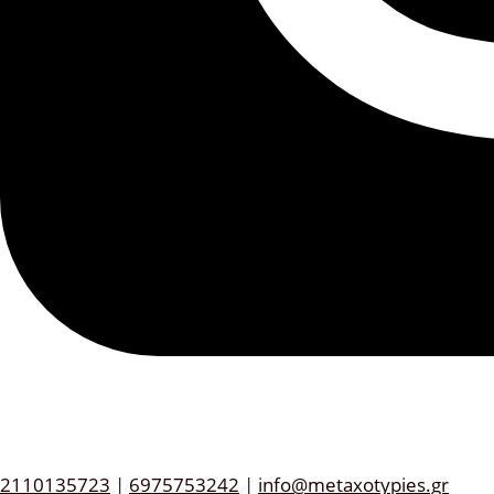
2110135723
|
6975753242
|
info@metaxotypies.gr