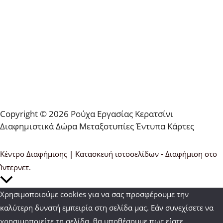
Copyright © 2026 Ρούχα Εργασίας Κερατσίνι
Διαφημιστικά Δώρα Μεταξοτυπίες Έντυπα Κάρτες
Κέντρο Διαφήμισης | Κατασκευή ιστοσελίδων - Διαφήμιση στο
Ίντερνετ.
Κύλιση
στην
Χρησιμοποιούμε cookies για να σας προσφέρουμε την
κορυφή
καλύτερη δυνατή εμπειρία στη σελίδα μας. Εάν συνεχίσετε να
χρησιμοποιείτε τη σελίδα, θα υποθέσουμε πως είστε