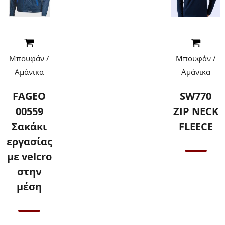
Read More
Read More
Μπουφάν /
Μπουφάν /
Αμάνικα
Αμάνικα
FAGEO
SW770
00559
ZIP NECK
Σακάκι
FLEECE
εργασίας
με velcro
στην
Επικοινωνήστε
μέση
μαζί μας για
τιμές