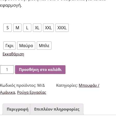
εφαρμογή.
Μέγεθος
S
M
L
XL
XXL
XXXL
Χρώμα
Γκρι
Μαύρο
Μπλε
Εκκαθάριση
FAGEO
Προσθήκη στο καλάθι
87-
00520
Κωδικός προϊόντος:
Μ/Δ
Κατηγορίες:
Μπουφάν /
Μπουφάν
Αμάνικα
,
Ρούχα Εργασίας
Soft
shell
Περιγραφή
Επιπλέον πληροφορίες
ποσότητα