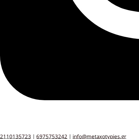
2110135723
|
6975753242
|
info@metaxotypies.gr