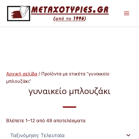
Μετάβαση
στο
περιεχόμενο
Αρχική σελίδα
/ Προϊόντα με ετικέτα “γυναικείο
μπλουζάκι”
γυναικείο μπλουζάκι
Sorted
Βλέπετε 1–12 από 48 αποτελέσματα
by
latest