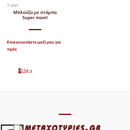
T-shirt
Μπλούζα με στάμπα
Super mom!
Επικοινωνήστε μαζί μας για
τιμές
1
2
3
4
→