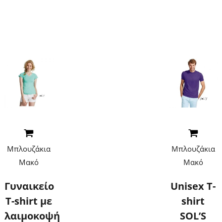
Επικοινωνήστε
μαζί μας για
τιμές
Read More
Read More
Μπλουζάκια
Μπλουζάκια
Μακό
Μακό
Γυναικείο
Unisex T-
T-shirt με
shirt
λαιμοκοψή
SOL’S