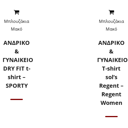
Read More
Read More
Μπλουζάκια
Μπλουζάκια
Μακό
Μακό
ΑΝΔΡΙΚΟ
ΑΝΔΡΙΚΟ
&
&
ΓΥΝΑΙΚΕΙΟ
ΓΥΝΑΙΚΕΙΟ
DRY FIT t-
T-shirt
shirt –
sol’s
SPORTY
Regent –
Regent
Women
Επικοινωνήστε
μαζί μας για
τιμές