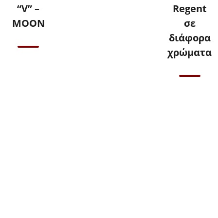
“V” –
Regent
ΜΟΟΝ
σε
διάφορα
χρώματα
Επικοινωνήστε
μαζί μας για
τιμές
Επικοινωνήστε
μαζί μας για
τιμές