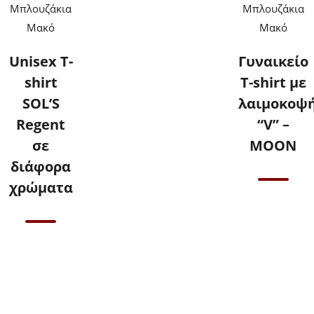
Μπλουζάκια
Μπλουζάκια
Μακό
Μακό
Unisex T-
Γυναικείο
shirt
T-shirt με
SOL’S
λαιμοκοψ
Regent
“V” –
σε
ΜΟΟΝ
διάφορα
χρώματα
Επικοινωνήστε
μαζί μας για
τιμές
Επικοινωνήστε
μαζί μας για
τιμές