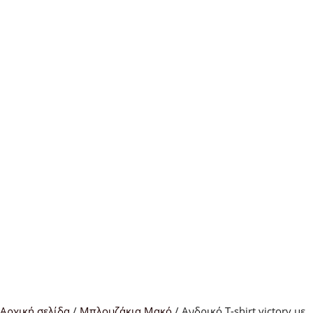
Αρχική σελίδα
/
Μπλουζάκια Μακό
/ Aνδρικό T-shirt victory με