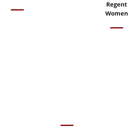
Regent
Women
Επικοινωνήστε
μαζί μας για
τιμές
Επικοινωνήστε
μαζί μας για
τιμές