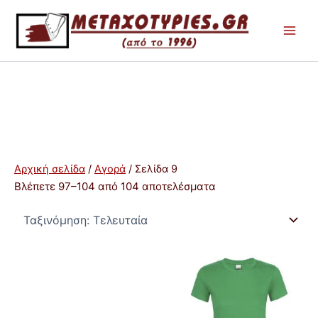
Μετάβαση
στο
περιεχόμενο
Αρχική σελίδα
/
Αγορά
/ Σελίδα 9
Sorted
Βλέπετε 97–104 από 104 αποτελέσματα
by
latest