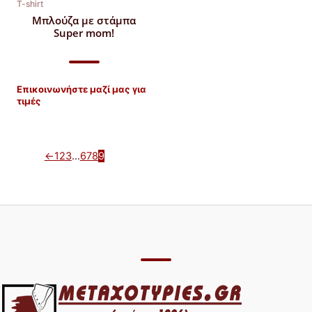
T-shirt
Μπλούζα με στάμπα
Super mom!
Επικοινωνήστε μαζί μας για
τιμές
←
1
2
3
…
6
7
8
9