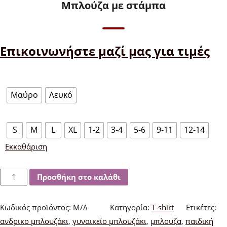
Μπλούζα με στάμπα
Επικοινωνήστε μαζί μας για τιμές
Χρώμα
Μαύρο
Λευκό
Μέγεθος
S
M
L
XL
1-2
3-4
5-6
9-11
12-14
Εκκαθάριση
Μπλούζα
Προσθήκη στο καλάθι
με
στάμπα
Κωδικός προϊόντος:
Μ/Δ
Κατηγορία:
T-shirt
Ετικέτες:
ποσότητα
ανδρικο μπλουζάκι
,
γυναικείο μπλουζάκι
,
μπλουζα
,
παιδική