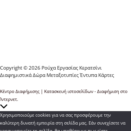
Copyright © 2026 Ρούχα Εργασίας Κερατσίνι
Διαφημιστικά Δώρα Μεταξοτυπίες Έντυπα Κάρτες
Κέντρο Διαφήμισης | Κατασκευή ιστοσελίδων - Διαφήμιση στο
Ίντερνετ.
Κύλιση
στην
Χρησιμοποιούμε cookies για να σας προσφέρουμε την
κορυφή
καλύτερη δυνατή εμπειρία στη σελίδα μας. Εάν συνεχίσετε να
χρησιμοποιείτε τη σελίδα, θα υποθέσουμε πως είστε