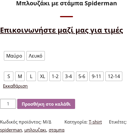
Μπλουζάκι με στάμπα Spiderman
Επικοινωνήστε μαζί μας για τιμές
Χρώμα
Μαύρο
Λευκό
Μέγεθος
S
M
L
XL
1-2
3-4
5-6
9-11
12-14
Εκκαθάριση
Μπλουζάκι
Προσθήκη στο καλάθι
με
στάμπα
Κωδικός προϊόντος:
Μ/Δ
Κατηγορία:
T-shirt
Ετικέτες:
Spiderman
spiderman
,
μπλουζακι
,
σταμπα