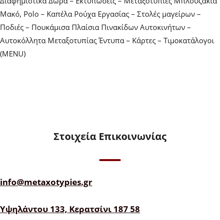
Διαφημιστικά Δώρα – Εκτυπώσεις – Μεταξοτυπίες Μπλουζάκια
Μακό, Polo – Καπέλα Ρούχα Εργασίας – Στολές μαγείρων –
Ποδιές – Πουκάμισα Πλαίσια Πινακίδων Αυτοκινήτων –
Αυτοκόλλητα Μεταξοτυπίας Έντυπα – Κάρτες – Τιμοκατάλογοι
(MENU)
Στοιχεία Επικοινωνίας
info@metaxotypies.gr
Υψηλάντου 133, Κερατσίνι 187 58