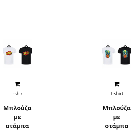
τιμές
Επικοινωνήστε
μαζί μας για
τιμές
Read More
Read More
T-shirt
T-shirt
Μπλούζα
Μπλούζα
με
με
στάμπα
στάμπα