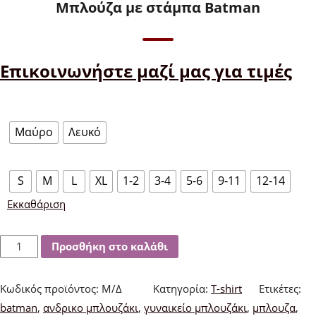
Μπλούζα με στάμπα Βatman
Επικοινωνήστε μαζί μας για τιμές
Χρώμα
Μαύρο
Λευκό
Μέγεθος
S
M
L
XL
1-2
3-4
5-6
9-11
12-14
Εκκαθάριση
Μπλούζα
Προσθήκη στο καλάθι
με
στάμπα
Κωδικός προϊόντος:
Μ/Δ
Κατηγορία:
T-shirt
Ετικέτες:
Βatman
batman
,
ανδρικο μπλουζάκι
,
γυναικείο μπλουζάκι
,
μπλουζα
,