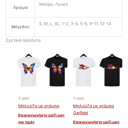
Μαύρο, Λευκό
Χρώμα
S, M, L, XL, 1-2, 3-4, 5-6, 9-11, 12-14
Μέγεθος
Σχετικά προϊόντα
T-shirt
T-shirt
Μπλούζα με στάμπα
Μπλούζα με στάμπα
Garfield
Επικοινωνήστε μαζί μας
για τιμές
Επικοινωνήστε μαζί μας