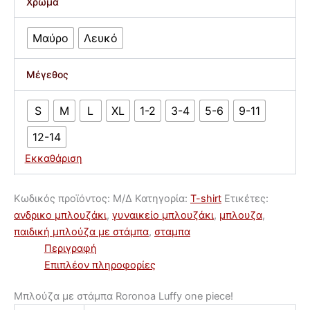
Χρώμα
Μαύρο
Λευκό
Μέγεθος
S
M
L
XL
1-2
3-4
5-6
9-11
12-14
Εκκαθάριση
Μπλούζα
Κωδικός προϊόντος:
Μ/Δ
Κατηγορία:
T-shirt
Ετικέτες:
με
ανδρικο μπλουζάκι
,
γυναικείο μπλουζάκι
,
μπλουζα
,
στάμπα
παιδική μπλούζα με στάμπα
,
σταμπα
Luffy
Περιγραφή
one
Επιπλέον πληροφορίες
piece!
ποσότητα
Μπλούζα με στάμπα Roronoa Luffy one piece!