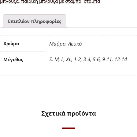
μπλουζα
,
παιδική μπλούζα με στάμπα
,
σταμπα
ποσότητα
Επιπλέον πληροφορίες
Μαύρο, Λευκό
Χρώμα
S, M, L, XL, 1-2, 3-4, 5-6, 9-11, 12-14
Μέγεθος
Σχετικά προϊόντα