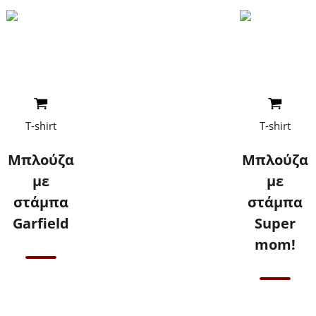
Read More
Read More
T-shirt
T-shirt
Μπλούζα
Μπλούζα
με
με
στάμπα
στάμπα
Garfield
Super
mom!
Επικοινωνήστε
μαζί μας για
Επικοινωνήστε