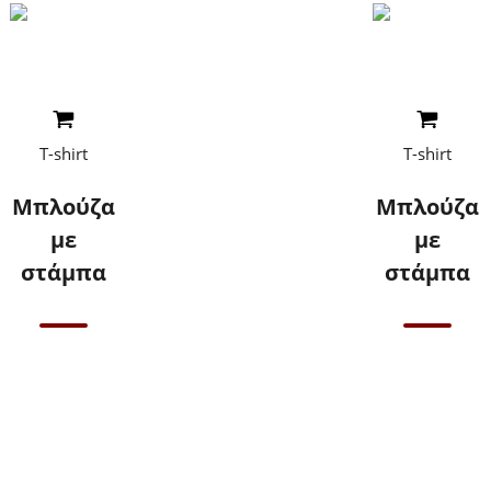
Read More
Read More
T-shirt
T-shirt
Μπλούζα
Μπλούζα
με
με
στάμπα
στάμπα
Επικοινωνήστε
Επικοινωνήστε
μαζί μας για
μαζί μας για
τιμές
τιμές