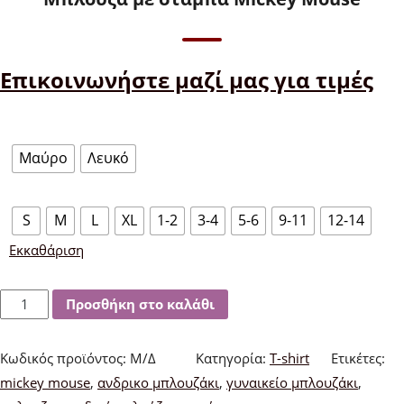
Επικοινωνήστε μαζί μας για τιμές
Χρώμα
Μαύρο
Λευκό
Μέγεθος
S
M
L
XL
1-2
3-4
5-6
9-11
12-14
Εκκαθάριση
Μπλούζα
Προσθήκη στο καλάθι
με
στάμπα
Κωδικός προϊόντος:
Μ/Δ
Κατηγορία:
T-shirt
Ετικέτες:
Mickey
mickey mouse
,
ανδρικο μπλουζάκι
,
γυναικείο μπλουζάκι
,
Mouse